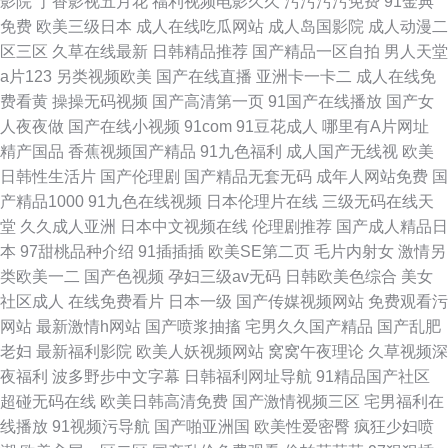
影院
丁香影视五月花
福利视频电影久久
污污污污免费
91金典
免费
欧美三级日本
成人在线吃瓜网站
成人岛国影院
成人动漫二
区三区
久草在线最新
日韩精品推荐
国产精品一区自拍
男人天堂
a片123
另类视频欧美
国产在线直播
亚洲卡一卡二
成人在线免
费看黄
操操无码视频
国产高清第一页
91国产在线播放
国产女
人夜夜做
国产在线小视频
91com
91豆花成人
哪里有A片网址
精产国品
香蕉视频国产精品
91九色福利
成人国产无线视
欧美
日韩性生活片
国产伦理剧
国产精品无套无码
成年人网站免费
国
产精品1000
91九色在线视频
日本伦理片在线
三级无码在线天
堂
久久成人亚洲
日本中文视频在线
伦理剧推荐
国产成人精品日
本
97甜桃品种介绍
91插插插
欧美SE第二页
毛片内射女
激情另
类欧美一二
国产色视频
孕妇三级av无码
日韩欧美色综合
美女
社区成人
在线免费看片
日本一级
国产传媒视频网站
免费观看污
网站
最新激情h网站
国产喷浆抽搐
宅男久久国产精品
国产乱肥
老妇
最新福利影院
欧美人妖视频网站
窝窝午夜理论
久草视频深
夜福利
波多野步中文字幕
日韩福利网址导航
91精品国产社区
超碰无码在线
欧美日韩高清免费
国产激情视频三区
宅男福利在
线播放
91视频污导航
国产啪亚洲国
欧美性爱密臀
疯狂少妇喷