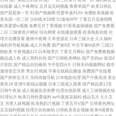
在线看
成人午夜网址
五月花无码视频
青青草国产
欧美日韩乱
国产屁屁第一页
91国产视频网
性爱草逼91AV
免费欧美视频
欧
美岛国一区二区
少妇喷水18禁
51漫画APP
丁香五月花激情网
欧美爱爱tv视频
免费五月丁香视频
97香蕉超级碰碰
国产免费看
二区
三级黄色片网站
综合网黄
在线播放观看
欧美电影在线
伦
理片在哪里看
蜜桃午夜网
久草资源在
日本三级大全
久久福利
福利所导航视频
成人片免费
国产第9页
中文字幕bt原声
三级日
韩欧美
午夜视频123
日本推理片
丁香五月网站
国产免费看视频
极品成人色
成人黑料自拍
国产日韩欧美网站
国产无码av
老湿A
片影院
国产精品自拍偷拍
牛牛影院A片
日韩无码视频网站
都市
激情变态另类
男女91视频
字幕在线精品播放
免费国产在线看
国产婷婷五月天
无码传媒导航
日本电影伦理
国产午夜高清
美女
黄色18
亚洲午夜精品视频
日本三级成人观看
国产精品第12页
日韩午夜场
成人视频高清免费
伦理在线影视
成人三级视频在线
91理论片
欧美日韩性爱福利
av午夜探花福利
精品毛片
久久叉
叉
另类人妖视频
欧美熟妇穴视频
丁香五月V国产
日韩黄色网址
豆花福利视频
轮理片自拍偷拍
日韩欧美美女视频
欧美A级黄色