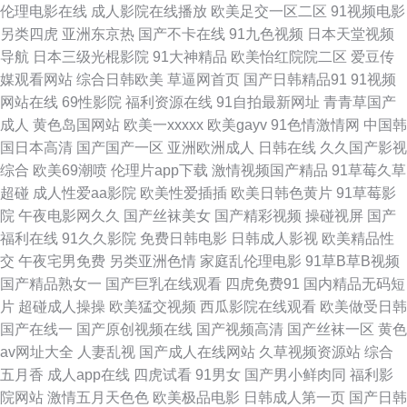
伦理电影在线
成人影院在线播放
欧美足交一区二区
91视频电影
另类四虎
亚洲东京热
国产不卡在线
91九色视频
日本天堂视频
副利网 性爱中日精品 91大香蕉自慰 91社国产精品 jk白丝被c 国产日逼视频
导航
日本三级光棍影院
91大神精品
欧美怡红院院二区
爱豆传
媒观看网站
综合日韩欧美
草逼网首页
国产日韩精品91
91视频
另类重口味网 青青操逼视频 日韩一级免费视频 亚洲黄色网址大全 91站视频
网站在线
69性影院
福利资源在线
91自拍最新网址
青青草国产
成人
黄色岛国网站
欧美一xxxxx
欧美gayv
91色情激情网
中国韩
网 成人剧场 国内超碰 欧美日本另类 亚洲国产日韩系列 91网页直接看 超碰
国日本高清
国产国产一区
亚洲欧洲成人
日韩在线
久久国产影视
综合
欧美69潮喷
伦理片app下载
激情视频国产精品
91草莓久草
97资源在线 国产9视频 激情草草 欧美在线电影群P 少妇后入中出 亚洲成人
超碰
成人性爱aa影院
欧美性爱插插
欧美日韩色黄片
91草莓影
院
午夜电影网久久
国产丝袜美女
国产精彩视频
操碰视屏
国产
淫网站 51国产视频在线 91视频第十页 97AV香蕉 AV线上 超碰网址 岛国免费
福利在线
91久久影院
免费日韩电影
日韩成人影视
欧美精品性
交
午夜宅男免费
另类亚洲色情
家庭乱伦理电影
91草B草B视频
毛片 欧美操日本日本 四虎影院最新地址 91免费站 成人五月天网站 国产内射
国产精品熟女一
国产巨乳在线观看
四虎免费91
国内精品无码短
片
超碰成人操操
欧美猛交视频
西瓜影院在线观看
欧美做受日韩
网站 久草福利资源网 欧美另类AV 日韩色日逼网 亚洲草草网 91社在线看 丁
国产在线一
国产原创视频在线
国产视频高清
国产丝袜一区
黄色
av网址大全
人妻乱视
国产成人在线网站
久草视频资源站
综合
香五月网站 男人天堂超碰 日韩国无码 亚洲综合日韩在线 91激情就要激情
五月香
成人app在线
四虎试看
91男女
国产男小鲜肉同
福利影
院网站
激情五月天色色
欧美极品电影
日韩成人第一页
国产日韩
avav在线观看 成人精品国产 黄色片子网站 欧美另类第34页 偷拍色图亚洲 亚