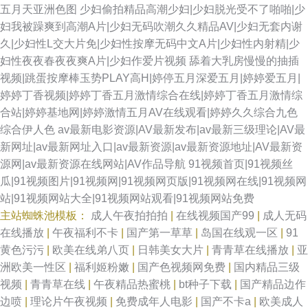
五月天亚洲色图
少妇偷拍精品高潮少妇|少妇脱光受不了啪啪|少
妇我被躁爽到高潮A片|少妇无码吹潮久久精品AV|少妇无套内谢
久|少妇性L交大片免|少妇性按摩无码中文A片|少妇性内射精|少
妇性夜夜春夜夜爽A片|少妇作爱片视频
舔着大乳房慢慢的抽插
视频|跳蛋按摩棒玉势PLAY高H|婷停五月深爱五月|婷婷爱五月|
婷婷丁香视频|婷婷丁香五月激情综合在线|婷婷丁香五月激情综
合站|婷婷基地网|婷婷激情五月AV在线观看|婷婷久久综合九色
综合伊人色
av最新电影资源|AV最新发布|av最新三级理论|AV最
新网址|av最新网址入口|av最新资源|av最新资源地址|AV最新资
源网|av最新资源在线网站|AV作品导航
91视频首页|91视频丝
瓜|91视频图片|91视频网|91视频网页版|91视频网在线|91视频网
站|91视频网站大全|91视频网站观看|91视频网站免费
主站蜘蛛池模板：
成人午夜拍拍拍
|
在线视频国产99
|
成人无码
在线播放
|
午夜福利不卡
|
国产第一草草
|
岛国在线观一区
|
91
黄色污污
|
欧美在线弟八页
|
日韩美女大片
|
青青草在线播放
|
亚
洲欧美一性区
|
福利姬粉嫩
|
国产色视频网免费
|
国内精品三级
视频
|
青青草在线
|
午夜精品热蜜桃
|
bt种子下载
|
国产精品边作
边喷
|
理论片午夜视频
|
免费成年人电影
|
国产不卡a
|
欧美成人