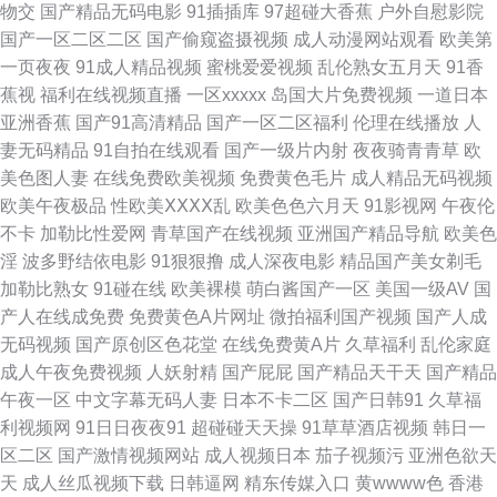
物交
国产精品无码电影
91插插库
97超碰大香蕉
户外自慰影院
国产一区二区二区
国产偷窥盗摄视频
成人动漫网站观看
欧美第
洲中文 日韩欧美色 网址导航免费看片 91夫妻交换 97av资源 www四虎十一
一页夜夜
91成人精品视频
蜜桃爱爱视频
乱伦熟女五月天
91香
蕉视
福利在线视频直播
一区xxxxx
岛国大片免费视频
一道日本
区 草莓视频网站18 成人两性影院 黑丝系列影音先锋 久草精品资源站 欧美美
亚洲香蕉
国产91高清精品
国产一区二区福利
伦理在线播放
人
妻无码精品
91自拍在线观看
国产一级片内射
夜夜骑青青草
欧
逼 熟女福利资源库 午夜试看三分钟 影音先锋俺去啦 草草影院韩国 人人爱超
美色图人妻
在线免费欧美视频
免费黄色毛片
成人精品无码视频
欧美午夜极品
性欧美ⅩⅩⅩⅩ乱
欧美色色六月天
91影视网
午夜伦
碰 在线免费观看AV 97色色六月天 五月花社区影院 91精选在线观看 成人毛
不卡
加勒比性爱网
青草国产在线视频
亚洲国产精品导航
欧美色
淫
波多野结依电影
91狠狠撸
成人深夜电影
精品国产美女剃毛
片网站 韩国av网 激情A片影院 欧洲自拍123区 日韩午夜 五月天二区 91成人
加勒比熟女
91碰在线
欧美裸模
萌白酱国产一区
美国一级AV
国
产人在线成免费
免费黄色A片网址
微拍福利国产视频
国产人成
视频18 91熟女免费视频 99国精品品 www干逼 岛国午夜在线 老湿影院免费x
无码视频
国产原创区色花堂
在线免费黄A片
久草福利
乱伦家庭
成人午夜免费视频
人妖射精
国产屁屁
国产精品天干天
国产精品
片 欧美a√在线 欧洲AV网站 日韩99爱 亚洲a级 91综合影院 www超碰97 国产
午夜一区
中文字幕无码人妻
日本不卡二区
国产日韩91
久草福
利视频网
91日日夜夜91
超碰碰天天操
91草草酒店视频
韩日一
AV自拍网 美女被草 欧美人妖导航 人妻三级网址 人妻熟女一二三区 熟女午夜
区二区
国产激情视频网站
成人视频日本
茄子视频污
亚洲色欲天
天
成人丝瓜视频下载
日韩逼网
精东传媒入口
黄wwww色
香港
国产婷婷 先锋影音欧美性受 超碰肏屄 欧美另类人与兽 超碰在线97国产 久久