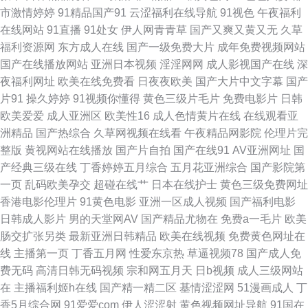
韩 东方四虎aV 久久新址视 天堂午夜福利 操逼福利 黄色片子看看 欧美在线
市激情婷婷
91精品国产91
云涩福利在线导航
91视色
午夜福利
在线网站
91直播
91处女
伊人网青青草
国产又爽又黄又无
久草
免费观看 午夜91 草比视频线观看 九一制作视频网站 日韩AV操逼 户外露出
福利资源网
东方成人在线
国产一级免费大片
成年免费视频网站
国产在线播放网站
亚洲日本视频
淫淫网网
成人影视国产在线
深
自慰小说 日韩毛片网站 91豆花社区 大香蕉就去干 日本成人A片网 91大神高
夜福利网址
欧美在线免费看
日夜夜欧美
国产大片中文字幕
国产
片91
操久婷婷
91视频你懂得
黄色三级片毛片
免费电影片
日韩
清无码 超碰在线奸海角 老司机激情影院 不卡伦理AV 欧美另类色图 深夜福利
欧美爱爱
成人亚洲区
欧美性16
成人色情黄片在线
在线观看亚
洲精品
国产热综合
久草网视频在线看
午夜精品网影院
伦理片完
18 A片下载曰日韩 后入黑丝少妇 日本a级电影久久 97在线视频 国产系列中
整版
黄视网站在线播放
国产片自拍
国产在线91
AV亚洲网址
国
产经典三级在线
丁香婷婷五月综合
五月花亚洲综合
国产影院第
文 欧美性色网 白丝学姐自慰 久久深夜影院 天天干天天色 91啦中文在线伦
一页
乱码欧美孕交
超碰在线艹
日本在线护士
黄色三级免费网址
香港电影伦理片
91黄色电影
亚洲一区成人视频
国产福利电影
大香蕉57 伦理聚合一级 在线91 av天堂强奸 国产情侣国产 一区二区视屏 韩
日韩成人影片
男的天堂网AV
国产精品尤物在
免费a一毛片
欧美
肠交扩张另类
最新亚洲日韩精品
欧美在线视频
免费黄色网址在
国青草在线视频 五月丁香成人社区 91福利是看爽片 国产色A 日韩A片性爱网
线
主播第一页
丁香五月网
性爱东京热
草逼视频78
国产成人免
费无码
高清日韩无码视频
宗和网五月天
日b视频
成人三级网站
站 白丝jk后入 后入丰满少妇 91爽片 日韩精品福利网址 97伊人 日韩三级片
在
主播福利姬h在线
国产精一精二区
基情涩涩网
51漫画成人
丁
香5月综合网
91爱爱com
伊人涩涩射
黄色视频网址导航
91国在