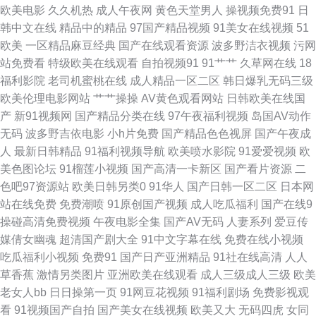
欧美电影
久久机热
成人午夜网
黄色天堂男人
操视频免费91
日
韩中文在线
精品中的精品
97国产精品视频
91美女在线视频
51
洲综合激情色网 91麻豆高清视频 成人含羞草视频 中文字幕上床网站 www高
欧美
一区精品麻豆经典
国产在线观看资源
波多野洁衣视频
污网
站免费看
特级欧美在线观看
自拍视频91
91艹艹
久草网在线
18
清无码 久久资源网站无码 日韩人妻色图 91蜜臀久久 av探花 大香蕉A91 国产
福利影院
老司机蜜桃在线
成人精品一区二区
韩日爆乳无码三级
欧美伦理电影网站
艹艹操操
AV黄色观看网站
日韩欧美在线国
精品掏空网 日本三级A片 伊人综合久久网 波多野吉依电影 成人不卡 韩日日
产
新91视频网
国产精品分类在线
97午夜福利视频
岛国AV动作
无码
波多野吉依电影
小h片免费
国产精品色色视屏
国产午夜成
精 老司机操逼 91精品视频网 狠狠撸网 免费观看国产视频 日本不卡一二三区
人
最新日韩精品
91福利视频导航
欧美喷水影院
91爱爱视频
欧
美色图论坛
91榴莲小视频
国产高清一卡新区
国产看片资源
二
影音先锋三级理论 91人人操人人 东方av超碰 午夜妻久久 97成人资源总站
色吧97资源站
欧美日韩另类0
91华人
国产日韩一区二区
日本网
站在线免费
免费潮喷
91原创国产视频
成人吃瓜福利
国产在线9
国产操性 变态另类资源 欧美成人午夜剧场 五月花三级片 ts人妖交友网站 狼
操碰高清免费视频
午夜电影全集
国产AV无码
人妻系列
爱豆传
媒倩女幽魂
超清国产剧大全
91中文字幕在线
免费在线小视频
友专区 日本无码电源 91狼友基地 日本a区 97色色综合网 国内自产自拍AV
吃瓜福利小视频
免费91
国产日产亚洲精品
91社在线高清
人人
草香蕉
激情另类图片
亚洲欧美在线观看
成人三级成人三级
欧美
色先锋AVAV 91激情 超碰97人妻在线 国产三级素人 欧美3级 天美mv入口 91
老女人bb
日日操第一页
91网豆花视频
91福利剧场
免费影视观
看
91视频国产自拍
国产美女在线视频
欧美又大
无码四虎
女同
黑丝av 成人性爱网址导航 欧亚美日一区 香蕉网站在线 操女人逼三级片 黄污