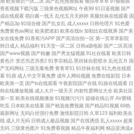
潮
欧美肏屄一区二区
国产乱伦免费观看
偷拍草草草
97狠狠插
香蕉视频下载污版
三级黄色视频网址
午夜99
91日逼视频
国产
成在线观看
萌白酱一线天
乱伦五月天婷婷
美腿丝袜在线观看
国
产精品3p
91综合碰
国产乱女乱
成人xxxxx
日韩伦理片
91色爱
免费黄色av网址
欧美肥老妇
欧美在线tv
加勒比在线视屏
国产美
女在线免费
91香蕉污APP
国产高清自拍一区
第一页草草影院
韩日成人
精品福利
91天堂一区二区
日韩a级电影
国产二区高清
国产www视频
国产粉嫩
国产男女猛视频
91社在线看
欧美日韩
黄色片
变态另态另类2
91李宗精品
黑丝袜自慰喷水
乱伦五月
国
产无码网站
三级无毒免费
青青草51
91丝袜在线
91九色在线观
看
91插
成人中文字幕免费
成年人网站视频
免费在线影院
日本
欧美第一页
国产ts在线观看
午夜影院国产在线
91操在线观看
日
韩在线播放视频
成人大片一级天天
内射性爱网址大全
欧美社区
第一页
欧美在线视频播放
91视频污污污
超碰在线公开
AV蜜桃
吃瓜
日本欧美在线看
国产精选免费视频
国产精品91视频
69热
最新网址
无码白丝强行免费
激情影院日韩
久草123
福利欧美在
线
成人片无码
日韩成人极品视频
国产在线诱惑
乱人xxxxx
超黄
无码
三级黄色图片
91免费看视频
精品午夜福利网
精品亚洲成a