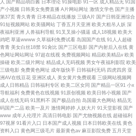
人
国产精品萌白酱
日本理论
91操电影
91一区
成人精品无
91国
产小视频
日韩美女免费直播
A片网站网址
激情文学色
国产主播
第37页
青久青青
日本精品在线播放
三级A片
国产日韩亚洲综合
91短视频网站
欧美骚网站
丁香五月天亚洲
欧美大粗吊人妖
深
夜福利亚洲
人兽福利导航
91叉叉操小骚逼
成人18视频
欧美大
鸡吧
草逼wwww
久草福利免费试看
岛国国产在线
91人人超碰
青青
美女白丝18禁
91肏比
国产三区电影
国产内射后入在线
黄
色网址网站网址
97超在线视
免费视频网站
精品欧美精品v
欧美
操碰
欧美二级片网址
精品成人无码视频
男女午夜福利影院
欧美
三级电影
免费黄色网址
成年版快手
日韩福利无码
四虎四房
亚
洲AV在线豆花
亚洲区成人
美女黄片免费观看
三级网站视频网
成人日韩精品
日韩福利专区
欧美二区女同
国产精品一区91
小x
导航福利
免费黄色在线视频
91原创视频
欧美日韩小视频
国产
成人在线无码
91黑料不
国产极品自拍
岛国最大色网站
精品无
码国产二品
欧美一及片
激情网婷婷
人妖大片
91天堂影视
国产
www
成年人伦理片
高清日韩电影
国产尤物视频在线
超碰福利
97视屏
91看片入口
日本国产成人视频
日本日韩欧美在线
黄色
资料入口
黄色网三级毛片
最新黄色av
麻豆影院免费
五月天堂