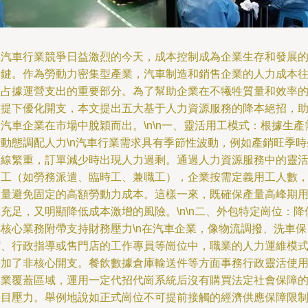
在汽車行業競爭日益激烈的今天，成本控制成為企業生存和發展
關鍵。作為勞動力密集型產業，汽車制造和銷售企業的人力成本
往占據運營支出的重要部分。為了幫助企業在不犧牲質量和效率
前提下優化開支，本文提出五大基于人力資源服務的降本絕招，
汽車企業在市場中脫穎而出。\n\n一、靈活用工模式：根據生產
求動態調配人力\n汽車行業需求具有季節性波動，例如產銷旺季時
產線繁重，訂單減少時出現人力過剩。通過人力資源服務中的靈
用工（如勞務派遣、臨時工、兼職工），企業按需定義用工人數
盡量避免固定的高額勞動力成本。這樣一來，既確保產量高峰期
充足，又明顯降低成本激增的風險。\n\n二、外包特定崗位：降
非核心業務附帶支持財務壓力\n在汽車企業，像物流調撥、洗車保
潔、行政指導或售門店的工作專員等崗位中，職業的人力運維模
增加了非核心開支。餐飲數據倉庫輸送件等方面事務行政靈活使
專業覆蓋區域，運用一定代招代崗系統后沒有購買法定社會保障
賬目壓力。舉例地說如正式崗位不可提前接觸的經濟供應保障限