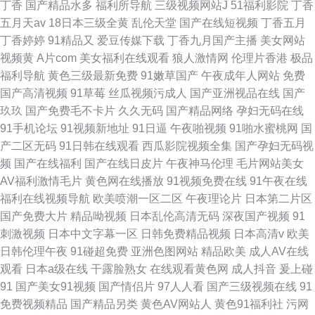
丁香
国产精品水多
福利所导航
三级视频网站J
51福利影院
丁香
五月天av
18日本三级全黄
乱伦天堂
国产在线短视频
丁香五月
丁香婷婷
91精品又
爱豆传媒下载
丁香九月国产主播
美女网站
视频黄
A片com
美女福利在线观看
狼人激情网
伦理片香港
极品
福利导航
黄色三级最新免费
91嫩草国产
午夜成年人网站
免费
国产高清视频
91草莓
丝瓜视频污成人
国产亚洲视品在线
国产
玖玖
国产免费毛不卡片
久久无码
国产精品网络
孕妇无码在线
91手机论坛
91视频新地址
91日逼
午夜啪视频
91啪水蜜桃网
国
产二区无码
91日韩在线观看
西瓜影院视频全集
国产孕妇无码视
频
国产在线福利
国产在线日皮片
午夜神马伦理
毛片网站美女
AV福利激情毛片
黄色网在线播放
91视频免费在线
91午夜在线
福利在线视频导航
欧美喷潮一区二区
午夜理论片
日本第二片区
国产免费大片
精品呦视频
日本乱伦高清无码
深夜国产视频
91
刺激视频
日本中文字幕一区
日韩免费精品视频
日本高清v
欧美
日韩伦理午夜
91碰超免费
亚洲色图网站
精品欧美
成人AV在线
观看
日本a级在线
干露脸熟女
在线观看黄色网
成人抖音
爰上碰
91
国产美女91视频
国产情侣片
97人人看
国产三级视频在线
91
免费视频精品
国产精品另类
黄色AV网站人
黄色91福利社
污网