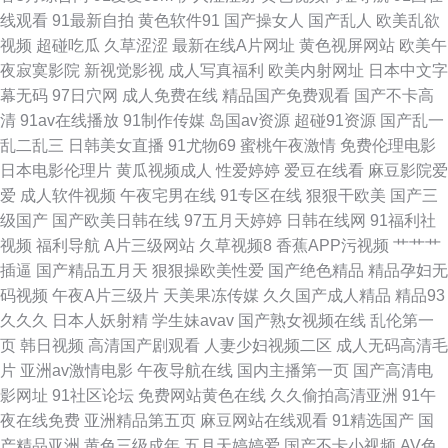
AV网 成人综合大香蕉 久久激情社区 国产精品成年 超碰夜里草 伊人大香蕉精
线观看
91最新自拍
黄色软件91
国产操女人
国产乱人
欧美乱欲
视频
超碰吃瓜
久草涩涩
最新在线A片网址
黄色视屏网站
欧美午
品 精东成人 午夜av免费 九一免费在线观看 豆花91 国产香蕉99 性爱av影院
夜寂寞影院
新视觉影视
成人写真福利
欧美内射网址
日本中文字
幕无码
97日穴网
成人免费在线
精品国产免费观看
国产不卡高
欧洲九九色 91在线精品视频 含羞草av在线 日本婷婷com 白丝学姐操逼 欧美
清
91av在线播放
91制作传媒
岛国av资源
超碰91资源
国产乱一
乱二乱三
日韩美女直播
91尤物69
蜜桃午夜激情
免费伦理电影
大属日B 91在线网页 韩国操逼在线 欧美在线一二 91伊人橘子 韩国人人操 欧
日本电影伦理片
黄瓜视频成人
性爱婷婷
爱豆在线看
麻豆影院爱
爱
成人软件视频
午夜宅男在线
91专区在线
狠狠干欧美
国产三
洲精品六六六 超碰草逼
级国产
国产欧美日韩在线
97五月天婷婷
日韩在线网
91福利社
视频
福利导航
A片三级网站
久草视频8
香蕉APP污视频
艹艹艹
插逼
国产精品五月天
狠狠操欧美性爱
国产绝色精品
精品孕妇无
码视频
午夜A片三级片
天美果冻传媒
久久国产成人精品
精品93
久久久
日本人妖射精
学生妹avav
国产熟女视频在线
乱伦第一
页
韩日视频
高清国产剧观看
人妻少妇视频二区
成人无码高清毛
片
亚洲av激情电影
午夜导航在线
国内主播第一页
国产高清电
影网址
91社区论坛
免费网站黄色在线
久久偷拍高清亚洲
91午
夜在线免费
亚洲精品第五页
麻豆网站在线观看
91精选国产
国
产精品亚洲
黄色三级成年
五月天婷婷爱
国产不卡小视频
AV色