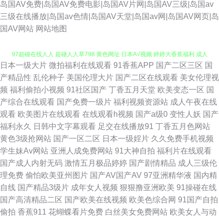
岛国AV免费|岛国AV免费电影|岛国AV片网|岛国AV三级|岛国av
三级在线播放|岛国av色情|岛国AV天堂|岛国av网|岛国AV网页|岛
国AV网站
网站地图
日本一级大片
微拍福利在线观看
91香蕉APP
国产二区三区
国
超碰青青草在线 制服爽片福利 青青艹Av 午夜性交片 91草草草 91少妇黑丝
产精品性
乱伦种子
美国伦理大片
国产二区在线观看
美女伦理视
频
福利偷拍小视频
91社区国产
丁香五月天堂
欧美变态一区
国
97超碰在线人人 超碰人人草798 黄色网址 日本A√视频 婷婷大香蕉福利 成人
产综合在线观看
国产免费一级片
福利视频资源站
成人午夜在线
观看
欧美图片在线观看
在线观看h视频
国产a级0
变性人妖
国产
曰B免费视频 国产视频51 久草大香蕉91 人人射超碰 香焦污网站 91网站秘
福利永久
日韩中文字幕观看
足交在线播放91
丁香五月色网站
黄色3级抢网站
国产一区二区
日本一级婬片
久久免费手机视频
岛国福利视频 黑料福利导航 欧韩一级精品 日韩无码观 午夜剧场黄色 91视频
学生妹Av网站
亚洲人成免费网站
91大神自拍
福利片在线观看
国产成人内射无码
激情五月极品婷婷
国产剧情精品
成人三级伦
中文网 97在线 九九热5 丝袜自慰一区 性福利导航 91艹B 97精品电影网 91
理免费
偷怕欧美亚州图片
国产AV国产AV
97亚洲精华液
国内精
自线
国产精品3级片
成年女人视频
狠狠撸亚洲欧美
91操碰在线
最新在线视频 爱豆传媒A片 国产三级自拍视频 久草成人网 青青草99热 五月
国产高清精品二区
国产欧美在线视频
欧美色综合网
91国产自拍
偷拍
香蕉911
花蝴蝶看片免费
白丝美女免费网站
欧美女人与动
香蕉91 97人人射 操逼日本美女 国产做受麻豆水多 久草福利在线视频 日本亚