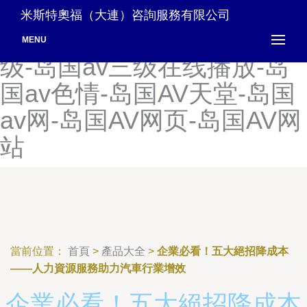
岛国AV免费-岛国AV免费电
米斯特奧福（大連）咨詢服務有限公司
影-岛国AV片网-岛国AV三
MENU
级-岛国av三级在线播放-岛
国av色情-岛国AV天堂-岛国
av网-岛国AV网页-岛国AV网
站
當前位置：
首頁
>
產品大全
>
企業必看！五大絕招降成本
——人力資源服務助力汽車行業增效
企業必看！五大絕招降成本