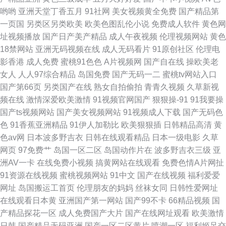
哟哟
亚洲天堂丁香五月
91社网
美女视频黄全免费
国产精品第
一页国
另类区另类欧美
欧美色图乱伦小说
免费成人软件
黄色网
址视频播放
国产日产美产精品
成人午夜视频
伦理视频网站
黄色
18禁网站
亚洲无码视频在线
成人无码看片
91原创社区
伦理电
影香港
成人免费
蜜桃91色色
A片视频网
国产自在线
操欧美老
女人
人人97综合精品
岛国免费
国产无码一二
蜜桃tv网站入口
国产第66页
另类国产在线
熟女自拍偷拍
青青久视频
久草新视
频在线
激情深爱欧美激情
91视频官网国产
狠狠操-91
91我要操
国产ts视频网站
国产美女视频网站
91视频成人下载
国产无码色
色
91香蕉亚洲精品
91伊人加勒比
欧美狠狠插
日韩精品高清
黄
色av网
日本波多野吉衣
日韩在线观看精品
日本一级电影
久草
网页
97免费艹
岛国一区二区
岛国动作片在
波多野吉衣三级
亚
洲AV一卡
在线免费小视频
搞黄网站在线观看
免费色情A片网扯
91资源在线视频
蜜桃视频网站
91中文
国产在线视频
福利爱爱
网址
岛国搬运工首页
伦理朋友的妈妈
丝袜女同
日韩性爱网址
在线观看日本黄
亚洲国产第一网站
国产99不卡
66精品视频
国
产精品探花一区
成人免费国产大片
国产在线网址观看
欧美激情
日韩
国产精品无码亚洲
国产一区二区黄片
喷潮一区
福利姬足交