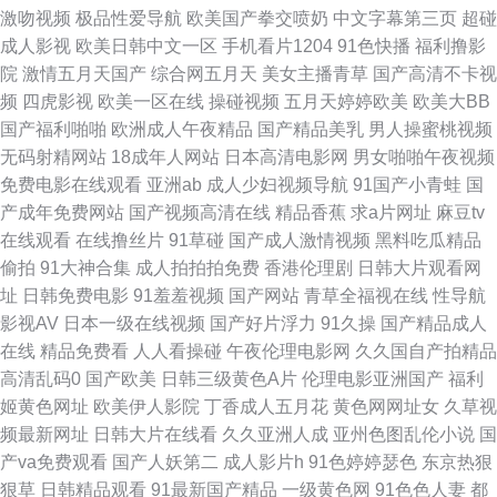
激吻视频
极品性爱导航
欧美国产拳交喷奶
中文字幕第三页
超碰
成人影视
欧美日韩中文一区
手机看片1204
91色快播
福利撸影
视频 免费操少妇 人妻超碰 色色爱爱五月 伊人伊思7 97人妻资源 福利影院97
院
激情五月天国产
综合网五月天
美女主播青草
国产高清不卡视
频
四虎影视
欧美一区在线
操碰视频
五月天婷婷欧美
欧美大BB
老湿免费国产 日韩人成精品 51私拍 www51视频 豆花影院色 狠狠干com 欧
国产福利啪啪
欧洲成人午夜精品
国产精品美乳
男人操蜜桃视频
无码射精网站
18成年人网站
日本高清电影网
男女啪啪午夜视频
美另类影院 四虎影城老司机 久草色视频 三级国产视频 91电影免费看 国产操
免费电影在线观看
亚洲ab
成人少妇视频导航
91国产小青蛙
国
产成年免费网站
国产视频高清在线
精品香蕉
求a片网址
麻豆tv
女人 欧美色图自拍 午夜激情爱爱 91九色韩国 草莓视屏av 国产白浆高潮流水
在线观看
在线撸丝片
91草碰
国产成人激情视频
黑料吃瓜精品
偷拍
91大神合集
成人拍拍拍免费
香港伦理剧
日韩大片观看网
激情桃色五月天 欧美成人午夜精品 三级网站在线 91内射社频 草比视频官网
址
日韩免费电影
91羞羞视频
国产网站
青草全福视在线
性导航
影视AV
日本一级在线视频
国产好片浮力
91久操
国产精品成人
国精品123 伊人爱爱网 超碰人人爱人人艹 深夜天堂导航 91探花传媒 福利电
在线
精品免费看
人人看操碰
午夜伦理电影网
久久国自产拍精品
高清乱码0
国产欧美
日韩三级黄色A片
伦理电影亚洲国产
福利
影偶偶 91资源超碰总站 福利视频导航网站 欧美就是色 香蕉食品 91极品网站
姬黄色网址
欧美伊人影院
丁香成人五月花
黄色网网址女
久草视
频最新网址
日韩大片在线看
久久亚洲人成
亚州色图乱伦小说
国
超碰91黑料 国产精品偷综合 久久国产精品高潮 欧美性爱第五页 午夜首页日
产va免费观看
国产人妖第二
成人影片h
91色婷婷瑟色
东京热狠
狠草
日韩精品观看
91最新国产精品
一级黄色网
91色色人妻
都