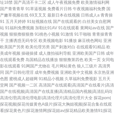
址18禁
国产高清不卡二区
成人午夜视频免费
欧美激情福利网
国产青青青草
91草逼视频
免费看片日韩
午夜视频福利免费
国
产嫩草视频在线
69叉叉叉
最新日本在线视频
日韩成人a
青青操
91
五月天婷婷
91短视频在线
国产在线观看的
白丝美女自慰网
站
91福利免费视频
加勒比91AV
91在线观看
黄网站av在线
国产
视频
狠狠擼狠狠擼
91桃色小视频
91激情
91干啪啪
青青操青青
干
主播诱惑无码专区
欧美视频电影
91播放
麻豆桃色网站
亚洲
欧美国产另类
欧美伦理另类
国产刺激对白
在线观看91精品
欧
美成年视频
操碰操揉
成人微拍福利导航
亚洲欧美国产日韩
成年
在线观看免费
岛国精品在线播放
狠狠撸第四色
欧美一页
女同电
影在线观看
91网国产尤物在
毛片网站黄色
狼人三级片
高清男
同
国产日韩伦理淫
成年免费视频
亚洲欧美中文视频
东京热亚洲
色图
蜜桃成人超碰网
91精品小视频
久草福利免费视影
五月天
堂网
国产视频一二区
高清国产在线观看|高清国产在线看片|高清
国产在线视频|高清国产在线直播|高清精品国内视频|高清乱码0|
高清伦理|高清伦理电影|高清伦理片|高清伦理片大全
探花porn|
探花视频|探花传媒黄色A级片|探花大胸姐视频|探花合集在线观
看|探花黄色片|探花激情网|探花姐av|探花精品欧美激情91|探花