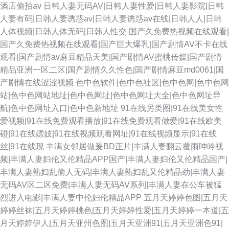
酒店偷拍av
日韩人妻无码AV|日韩人妻性爱|日韩人妻影院|日韩
人妻有码|日韩人妻诱惑av|日韩人妻诱惑av在线|日韩人人|日韩
人体视频|日韩人体无码|日韩人性交
国产久免费热视频在线观看|
国产久免费热视频在线观看|国产巨大爆乳|国产剧情AV不卡在线
观看|国产剧情av麻豆精品天美|国产剧情AV蜜桃传媒|国产剧情
精品亚洲一区二区|国产剧情久久性色|国产剧情麻豆md0061|国
产剧情在线涩涩视频
色中色软件|色中色社区|色中色网|色中色网
站|色中色网站地址|色中色网址|色中色网址大全|色中色网址导
航|色中色网址入口|色中色新地址
91在线另类图|91在线美女性
爱视频|91在线免费观看播放|91在线免费观看做爱|91在线欧美
碰|91在线嫖妓|91在线视频观看网址|91在线视频显示|91在线
丝|91在线现
丰满女邻居做爰BD正片|丰满人妻翻云覆雨呻吟视
频|丰满人妻妇伦又伦精品APP国产|丰满人妻妇伦又伦精品国产|
丰满人妻熟妇乱偷人无码|丰满人妻熟妇乱又伦精品劲|丰满人妻
无码AV区二区免费|丰满人妻无码AV系列|丰满人妻在公车被猛
烈进入电影|丰满人妻中伦妇伦精品APP
五月天婷婷色图|五月天
婷婷丝袜|五月天婷婷桃色|五月天婷婷性爱|五月天婷婷一本道|五
月天婷婷伊人|五月天亚州色图|五月天亚洲91|五月天亚洲色91|