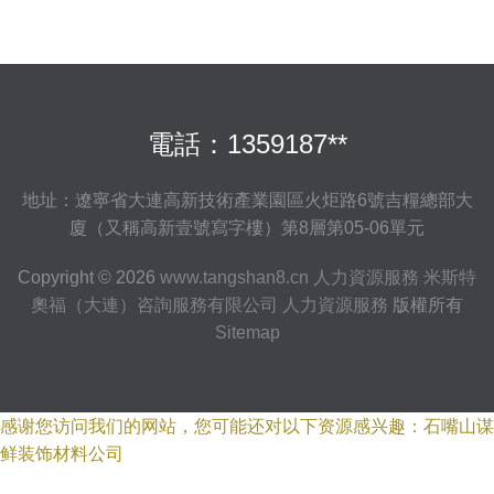
電話：1359187**
地址：遼寧省大連高新技術產業園區火炬路6號吉糧總部大
廈（又稱高新壹號寫字樓）第8層第05-06單元
Copyright © 2026
www.tangshan8.cn
人力資源服務
米斯特
奧福（大連）咨詢服務有限公司
人力資源服務
版權所有
Sitemap
感谢您访问我们的网站，您可能还对以下资源感兴趣：石嘴山谋
鲜装饰材料公司